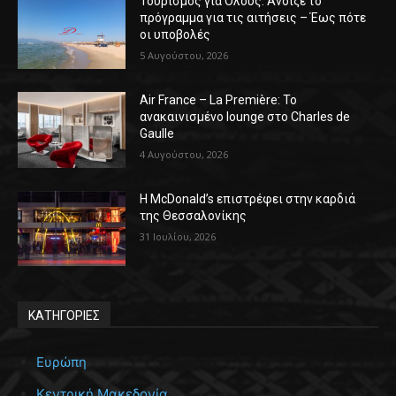
Τουρισμός για Όλους: Άνοιξε το
πρόγραμμα για τις αιτήσεις – Έως πότε
οι υποβολές
5 Αυγούστου, 2026
Air France – La Première: Το
ανακαινισμένο lounge στο Charles de
Gaulle
4 Αυγούστου, 2026
Η McDonald’s επιστρέφει στην καρδιά
της Θεσσαλονίκης
31 Ιουλίου, 2026
ΚΑΤΗΓΟΡΙΕΣ
Ευρώπη
Κεντρική Μακεδονία