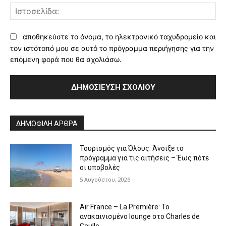
Ισ
αποθηκεύστε το όνομα, το ηλεκτρονικό ταχυδρομείο και
τον ιστότοπό μου σε αυτό το πρόγραμμα περιήγησης για την
επόμενη φορά που θα σχολιάσω.
Alternative:
ΔΗΜΟΦΙΛΗ ΑΡΘΡΑ
Τουρισμός για Όλους: Άνοιξε το
πρόγραμμα για τις αιτήσεις – Έως πότε
οι υποβολές
5 Αυγούστου, 2026
Air France – La Première: Το
ανακαινισμένο lounge στο Charles de