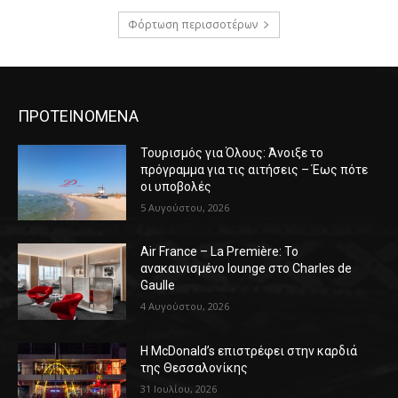
Φόρτωση περισσοτέρων
ΠΡΟΤΕΙΝΟΜΕΝΑ
Τουρισμός για Όλους: Άνοιξε το
πρόγραμμα για τις αιτήσεις – Έως πότε
οι υποβολές
5 Αυγούστου, 2026
Air France – La Première: Το
ανακαινισμένο lounge στο Charles de
Gaulle
4 Αυγούστου, 2026
Η McDonald’s επιστρέφει στην καρδιά
της Θεσσαλονίκης
31 Ιουλίου, 2026