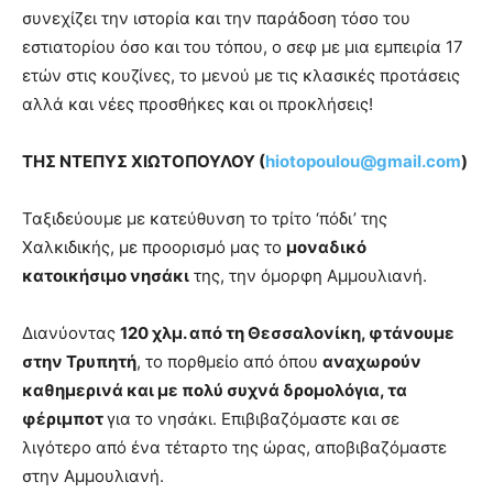
συνεχίζει την ιστορία και την παράδοση τόσο του
εστιατορίου όσο και του τόπου, ο σεφ με μια εμπειρία 17
ετών στις κουζίνες, το μενού με τις κλασικές προτάσεις
αλλά και νέες προσθήκες και οι προκλήσεις!
ΤΗΣ ΝΤΕΠΥΣ ΧΙΩΤΟΠΟΥΛΟΥ (
hiotopoulou
@
gmail
.
com
)
Ταξιδεύουμε με κατεύθυνση το τρίτο ‘πόδι’ της
Χαλκιδικής, με προορισμό μας το
μοναδικό
κατοικήσιμο νησάκι
της, την όμορφη Αμμουλιανή.
Διανύοντας
120 χλμ. από τη Θεσσαλονίκη, φτάνουμε
στην Τρυπητή
, το πορθμείο από όπου
αναχωρούν
καθημερινά και με πολύ συχνά δρομολόγια, τα
φέριμποτ
για το νησάκι. Επιβιβαζόμαστε και σε
λιγότερο από ένα τέταρτο της ώρας, αποβιβαζόμαστε
στην Αμμουλιανή.