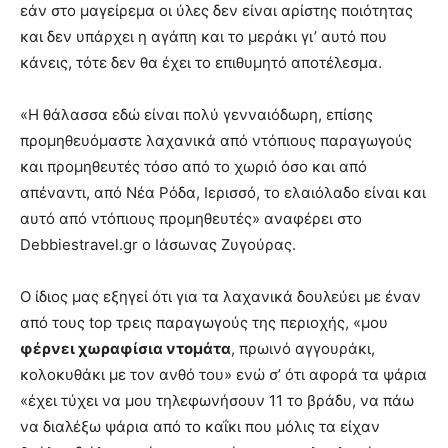
εάν στο μαγείρεμα οι ύλες δεν είναι αρίστης ποιότητας
και δεν υπάρχει η αγάπη και το μεράκι γι’ αυτό που
κάνεις, τότε δεν θα έχει το επιθυμητό αποτέλεσμα.
«Η θάλασσα εδώ είναι πολύ γενναιόδωρη, επίσης
προμηθευόμαστε λαχανικά από ντόπιους παραγωγούς
και προμηθευτές τόσο από το χωριό όσο και από
απέναντι, από Νέα Ρόδα, Ιερισσό, το ελαιόλαδο είναι και
αυτό από ντόπιους προμηθευτές» αναφέρει στο
Debbiestravel.gr ο Ιάσωνας Ζυγούρας.
Ο ίδιος μας εξηγεί ότι για τα λαχανικά δουλεύει με έναν
από τους top τρεις παραγωγούς της περιοχής, «μου
φέρνει χωραφίσια ντομάτα
, πρωινό αγγουράκι,
κολοκυθάκι με τον ανθό του» ενώ σ’ ότι αφορά τα ψάρια
«έχει τύχει να μου τηλεφωνήσουν 11 το βράδυ, να πάω
να διαλέξω ψάρια από το καΐκι που μόλις τα είχαν