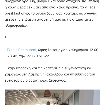
σύγχρονη γραμμή, μίνιμαλ και boho στοιχεία. Και επειδή
η καλή μέρα ξεκινάει από ένα καλό πρωινό, το village
breakfast όπως το ονομάζουν, σας κρατάμε σε αγωνία,
μέχρι την επόμενη ανάρτησή μας με τις απαραίτητες
πληροφορίες.
*
–
Tzanis Restaurant
, ώρες λειτουργίας καθημερινά 12.00
– 23.45, τηλ. 23770 51322.
– Στην υποδοχή και τις κρατήσεις η ευγενέστατη και
χαμογελαστή Λαμπρινή Ιακωβίδου και υπεύθυνος του
εστιατορίου ο δραστήριος Στέφανος.