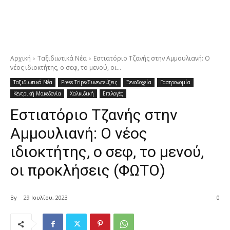
Αρχική
Ταξιδιωτικά Νέα
Εστιατόριο Τζανής στην Αμμουλιανή: Ο
νέος ιδιοκτήτης, ο σεφ, το μενού, οι...
Ταξιδιωτικά Νέα
Press Trips/Συνεντεύξεις
Ξενοδοχεία
Γαστρονομία
Κεντρική Μακεδονία
Χαλκιδική
Επιλογές
Εστιατόριο Τζανής στην
Αμμουλιανή: Ο νέος
ιδιοκτήτης, ο σεφ, το μενού,
οι προκλήσεις (ΦΩΤΟ)
By
29 Ιουλίου, 2023
0