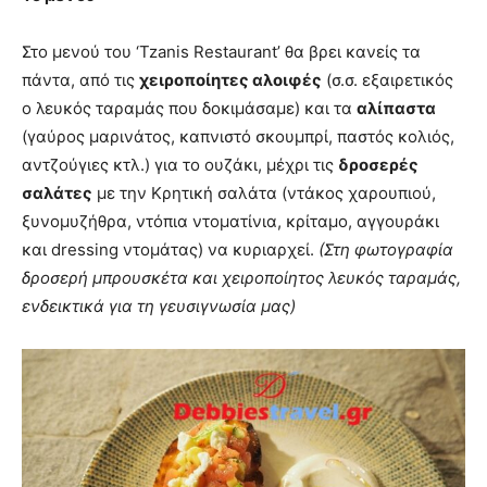
Στο μενού του ‘Tzanis Restaurant’ θα βρει κανείς τα
πάντα, από τις
χειροποίητες αλοιφές
(σ.σ. εξαιρετικός
ο λευκός ταραμάς που δοκιμάσαμε) και τα
αλίπαστα
(γαύρος μαρινάτος, καπνιστό σκουμπρί, παστός κολιός,
αντζούγιες κτλ.) για το ουζάκι, μέχρι τις
δροσερές
σαλάτες
με την Κρητική σαλάτα (ντάκος χαρουπιού,
ξυνομυζήθρα, ντόπια ντοματίνια, κρίταμο, αγγουράκι
και dressing ντομάτας) να κυριαρχεί.
(Στη φωτογραφία
δροσερή μπρουσκέτα και χειροποίητος λευκός ταραμάς,
ενδεικτικά για τη γευσιγνωσία μας)