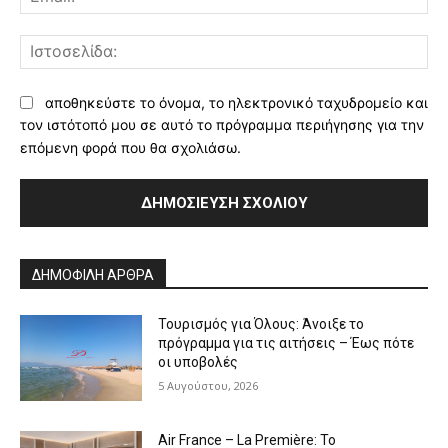
Ισ
αποθηκεύστε το όνομα, το ηλεκτρονικό ταχυδρομείο και
τον ιστότοπό μου σε αυτό το πρόγραμμα περιήγησης για την
επόμενη φορά που θα σχολιάσω.
Alternative:
ΔΗΜΟΦΙΛΗ ΑΡΘΡΑ
Τουρισμός για Όλους: Άνοιξε το
πρόγραμμα για τις αιτήσεις – Έως πότε
οι υποβολές
5 Αυγούστου, 2026
Air France – La Première: Το