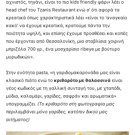
αχνιστός, τηγάνι, είναι το πιο kids friendly ψάρι» λέει ο
head chef του Tzanis Restaurant ενώ σ’ ότι αφορά τα
κρεατικά όπως χαρακτηριστικά λέει «είναι το ‘αναγκαίο
κακό’ να έχουμε κρεατικά, κρατούμε πάντα την
ποιότητα υψηλή, και επίσης έχουμε προσθέσει και κοπές
που έρχονται από Θεσσαλονίκη, μια σταβλίσια χοιρινή
μπριζόλα 700 γρ., ένα μοσχαρίσιο ribeye με βούτυρο
μυρωδικών».
Στην ενότητα pasta, «η γαριδομακαρονάδα μας είναι
κλασικό πιάτο ενώ το
κριθαρότο με θαλασσινά
είναι
νέος κωδικός με τη γαλλική συνταγή του, με χταπόδι,
μύδια, καλαμάρι, γαρίδες, σαφράν και αρωματικά»
υπογραμμίζει.
(Το κριθαρότο στη φωτογραφία μας
περιλαμβάνει μόνο γαρίδες, κατόπιν δικού μας
αιτήματος)