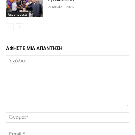
29 Ιουλίου, 2026
Αεροπορικά
ΑΦΗΣΤΕ ΜΙΑ ΑΠΑΝΤΗΣΗ
Σχόλιο:
Όν
Ema