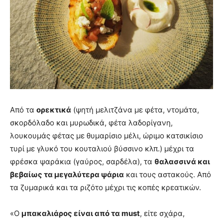
Από τα
ορεκτικά
(ψητή μελιτζάνα με φέτα, ντομάτα,
σκορδόλαδο και μυρωδικά, φέτα λαδορίγανη,
λουκουμάς φέτας με θυμαρίσιο μέλι, ώριμο κατσικίσιο
τυρί με γλυκό του κουταλιού βύσσινο κλπ.) μέχρι τα
φρέσκα ψαράκια (γαύρος, σαρδέλα), τα
θαλασσινά και
βεβαίως τα μεγαλύτερα ψάρια
και τους αστακούς. Από
τα ζυμαρικά και τα ριζότο μέχρι τις κοπές κρεατικών.
«Ο
μπακαλιάρος είναι από τα
must
, είτε σχάρα,