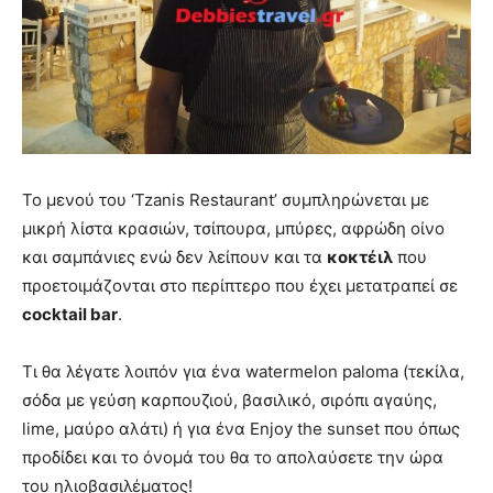
Το μενού του ‘Tzanis Restaurant’ συμπληρώνεται με
μικρή λίστα κρασιών, τσίπουρα, μπύρες, αφρώδη οίνο
και σαμπάνιες ενώ δεν λείπουν και τα
κοκτέιλ
που
προετοιμάζονται στο περίπτερο που έχει μετατραπεί σε
cocktail
bar
.
Τι θα λέγατε λοιπόν για ένα watermelon paloma (τεκίλα,
σόδα με γεύση καρπουζιού, βασιλικό, σιρόπι αγαύης,
lime, μαύρο αλάτι) ή για ένα Enjoy the sunset που όπως
προδίδει και το όνομά του θα το απολαύσετε την ώρα
του ηλιοβασιλέματος!