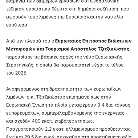
διάρκεια των διήμερων εργασιών στη Θεσσαλονίκη
τέθηκαν ουσιαστικά θέματα στη δημόσια συζήτηση, που
αφορούν τους λιμένες της Ευρώπης και την ναυτιλία
ευρύτερα.
Από την πλευρά του ο
Ευρωπαίος Επίτροπος Β
ιώσιμων
Μεταφορών και Τουρισμού
Απόστολος Τζιτζικώστας,
παρουσίασε τις βασικές αρχές της νέας Ευρωπαϊκής
Στρατηγικής, η οποία θα παρουσιαστεί μέχρι το τέλος
του 2025.
Αναφερόμενος στη δραστηριότητα των ευρωπαϊκών
λιμένων, ο κ. Τζιτζικώστας επισήμανε πως στην
Ευρωπαϊκή Ένωση τα πλοία μεταφέρουν 3,4 δισ. τόνους
εμπορευμάτων, συμπεριλαμβανόμενης της ενέργειας
και σχεδόν 400 εκατ. επιβάτες ετησίως.
Πραγματοποιούν 2,2 εκατ. ελλιμενισμούς προσθέτοντας
έως και 29,5 δισ. ευρώ σε ακαθάριστη προστιθέμενη αξία