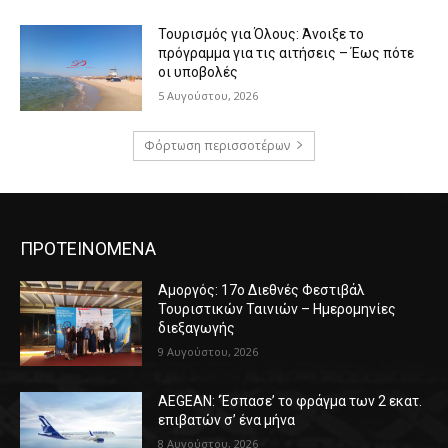
Τουρισμός για Όλους: Άνοιξε το
πρόγραμμα για τις αιτήσεις – Έως πότε
οι υποβολές
5 Αυγούστου, 2026
Φόρτωση περισσοτέρων
ΠΡΟΤΕΙΝΟΜΕΝΑ
Αμοργός: 17ο Διεθνές Φεστιβάλ
Τουριστικών Ταινιών – Ημερομηνίες
διεξαγωγής
9 Αυγούστου, 2026
AEGEAN: ‘Έσπασε’ το φράγμα των 2 εκατ.
επιβατών σ’ ένα μήνα
8 Αυγούστου, 2026