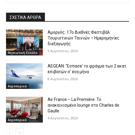
ΣΧΕΤΙΚΑ ΑΡΘΡΑ
Αμοργός: 17ο Διεθνές Φεστιβάλ
Τουριστικών Ταινιών – Ημερομηνίες
διεξαγωγής
9 Αυγούστου, 2026
Νησιωτική Ελλάδα
AEGEAN: ‘Έσπασε’ το φράγμα των 2 εκατ.
επιβατών σ’ ένα μήνα
8 Αυγούστου, 2026
Αεροπορικά
Air France – La Première: Το
ανακαινισμένο lounge στο Charles de
Gaulle
4 Αυγούστου, 2026
Αεροπορικά