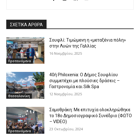
ΣΧΕΤΙΚΑ ΑΡΘΡΑ
Σουφλί: Τιμώμενη η «μεταξένια πόλη»
στην Λυών της Γαλλίας
16 Νοεμβρίου, 2025
Προτεινόμενα
40ή Philoxenia: Ο Δήμος Σουφλίου
συμμετέχει με πλούσιες δράσεις –
Γαστρονομία και Silk Spa
12 Νοεμβρίου, 2025
Θεσσαλονίκη
Σαμοθράκη: Με επιτυχία ολοκληρώθηκε
το 18ο Δημοσιογραφικό Συνέδριο (ΦΩΤΟ
– VIDEO)
23 Οκτωβρίου, 2024
Προτεινόμενα