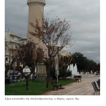
Σήμα κατατεθέν της Αλεξανδρούπολης, ο Φάρος, ύψους 18μ.