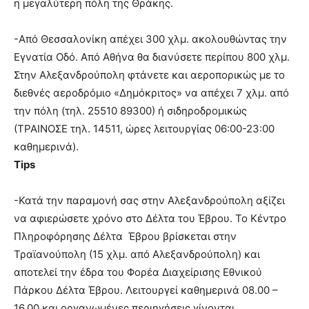
η μεγαλύτερη πόλη της Θράκης.
-Από Θεσσαλονίκη απέχει 300 χλμ. ακολουθώντας την
Εγνατία Οδό. Από Αθήνα θα διανύσετε περίπου 800 χλμ.
Στην Αλεξανδρούπολη φτάνετε και αεροπορικώς με το
διεθνές αεροδρόμιο «Δημόκριτος» να απέχει 7 χλμ. από
την πόλη (τηλ. 25510 89300) ή σιδηροδρομικώς
(ΤΡΑΙΝΟΣΕ τηλ. 14511, ώρες λειτουργίας 06:00-23:00
καθημερινά).
Tips
-Κατά την παραμονή σας στην Αλεξανδρούπολη αξίζει
να αφιερώσετε χρόνο στο Δέλτα του Έβρου. Το Κέντρο
Πληροφόρησης Δέλτα Έβρου βρίσκεται στην
Τραϊανούπολη (15 χλμ. από Αλεξανδρούπολη) και
αποτελεί την έδρα του Φορέα Διαχείρισης Εθνικού
Πάρκου Δέλτα Έβρου. Λειτουργεί καθημερινά 08.00 –
16.00 και οργανωμένες περιηγήσεις γίνονται