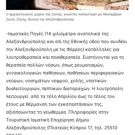
O αρχαιολογικός χώρος της Ζώνης, γνωστός παλαιότερα ως Μεσημβρία–
Ζώνη, 20χλμ. δυτικά της Αλεξανδρούπολης
-Ιαματικές Πηγές (14 χιλιόμετρα ανατολικά της
Αλεξανδρούπολης και επί της Εθνικής οδού που συνδέει
την Αλεξανδρούπολη με τις Φέρρες) κατάλληλες για
λουτροθεραπεία και ποσιθεραπεία. Συστήνονται για τη
θεραπεία πολλών νόσων, όπως ρευματισμών,
γυναικολογικών παθήσεων, παθήσεων περιφερειακών
νεύρων, νοσημάτων νεφρού, χολής, υπατικών
δυσλειτουργιών, πεπτικών διαταραχών. Η λουτρόπολη
λειτουργεί από τα τέλη Απριλίου έως το τέλος του
έτους με θέρμανση των εγκαταστάσεών της,
αξιοποιώντας τη γεωθερμία. Πληροφορίες στην
Τουριστική Ιαματική Επιχείρηση Δήμου
Αλεξανδρούπολης (Πλατείας Κύπρου 17, τηλ. 25510