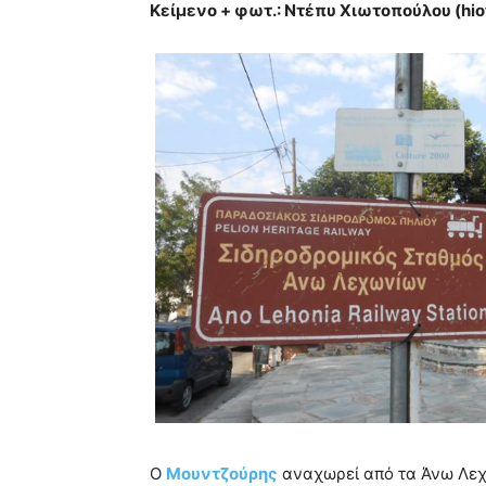
Κείμενο + φωτ.: Ντέπυ Χιωτοπούλου (
hi
Ο
Μουντζούρης
αναχωρεί από τα Άνω Λεχών