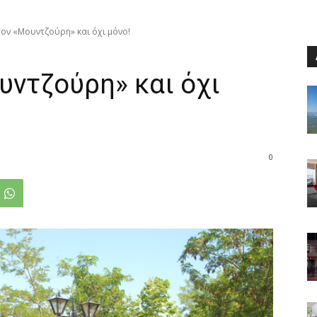
τον «Μουντζούρη» και όχι μόνο!
υντζούρη» και όχι
0