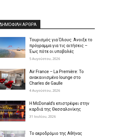
ΔΗΜΟΦΙΛΗ ΑΡΘΡΑ
Τουρισμός για Όλους: Άνοιξε το
πρόγραμμα για τις αιτήσεις –
Έως πότε οι υποβολές
5 Αυγούστου, 2026
Air France – La Première: Το
ανακαινισμένο lounge στο
Charles de Gaulle
4 Αυγούστου, 2026
Η McDonald’s επιστρέφει στην
καρδιά της Θεσσαλονίκης
31 Ιουλίου, 2026
Το αεροδρόμιο της Αθήνας