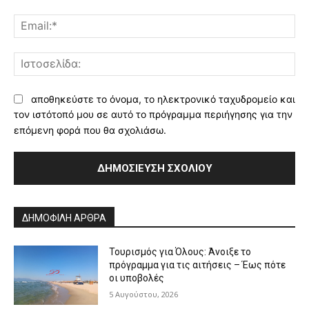
Ema
Ισ
αποθηκεύστε το όνομα, το ηλεκτρονικό ταχυδρομείο και
τον ιστότοπό μου σε αυτό το πρόγραμμα περιήγησης για την
επόμενη φορά που θα σχολιάσω.
Alternative:
ΔΗΜΟΦΙΛΗ ΑΡΘΡΑ
Τουρισμός για Όλους: Άνοιξε το
πρόγραμμα για τις αιτήσεις – Έως πότε
οι υποβολές
5 Αυγούστου, 2026