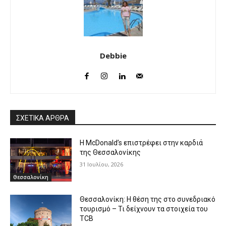
Debbie
ΣΧΕΤΙΚΑ ΑΡΘΡΑ
Η McDonald’s επιστρέφει στην καρδιά
της Θεσσαλονίκης
31 Ιουλίου, 2026
Θεσσαλονίκη
Θεσσαλονίκη: Η θέση της στο συνεδριακό
τουρισμό – Τι δείχνουν τα στοιχεία του
TCB