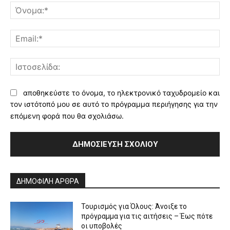
Όν
Ema
Ισ
αποθηκεύστε το όνομα, το ηλεκτρονικό ταχυδρομείο και
τον ιστότοπό μου σε αυτό το πρόγραμμα περιήγησης για την
επόμενη φορά που θα σχολιάσω.
Alternative:
ΔΗΜΟΦΙΛΗ ΑΡΘΡΑ
Τουρισμός για Όλους: Άνοιξε το
πρόγραμμα για τις αιτήσεις – Έως πότε
οι υποβολές