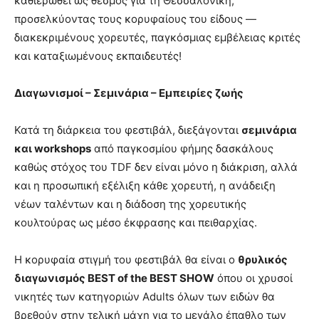
καθιερωθεί ως θεσμός για τη Θεσσαλονίκη,
προσελκύοντας τους κορυφαίους του είδους —
διακεκριμένους χορευτές, παγκόσμιας εμβέλειας κριτές
και καταξιωμένους εκπαιδευτές!
Διαγωνισμοί – Σεμινάρια – Εμπειρίες ζωής
Κατά τη διάρκεια του φεστιβάλ, διεξάγονται
σεμινάρια
και workshops
από παγκοσμίου φήμης δασκάλους
καθώς στόχος του TDF δεν είναι μόνο η διάκριση, αλλά
και η προσωπική εξέλιξη κάθε χορευτή, η ανάδειξη
νέων ταλέντων και η διάδοση της χορευτικής
κουλτούρας ως μέσο έκφρασης και πειθαρχίας.
Η κορυφαία στιγμή του φεστιβάλ θα είναι ο
θρυλικός
διαγωνισμός BEST of the BEST SHOW
όπου οι χρυσοί
νικητές των κατηγοριών Adults όλων των ειδών θα
βρεθούν στην τελική μάχη για το μεγάλο έπαθλο των