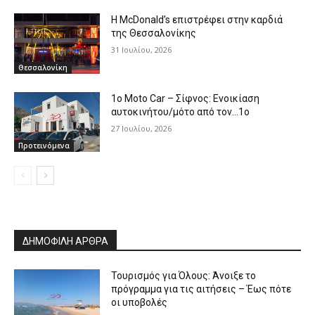
Η McDonald’s επιστρέφει στην καρδιά
της Θεσσαλονίκης
31 Ιουλίου, 2026
Θεσσαλονίκη
1o Moto Car – Σίφνος: Ενοικίαση
αυτοκινήτου/μότο από τον…1ο
27 Ιουλίου, 2026
Προτεινόμενα
ΔΗΜΟΦΙΛΗ ΑΡΘΡΑ
Τουρισμός για Όλους: Άνοιξε το
πρόγραμμα για τις αιτήσεις – Έως πότε
οι υποβολές