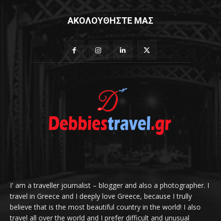
ΑΚΟΛΟΥΘΗΣΤΕ ΜΑΣ
I' am a traveller journalist – blogger and also a photographer. I
travel in Greece and I deeply love Greece, because I trully
believe that is the most beautiful country in the world! I also
travel all over the world and I prefer difficult and unusual