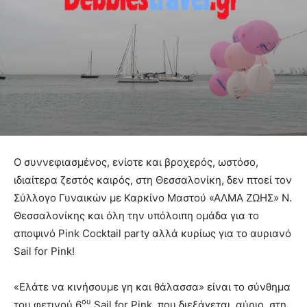
Ο συννεφιασμένος, ενίοτε και βροχερός, ωστόσο,
ιδιαίτερα ζεστός καιρός, στη Θεσσαλονίκη, δεν πτοεί τον
Σύλλογο Γυναικών με Καρκίνο Μαστού «ΑΛΜΑ ΖΩΗΣ» Ν.
Θεσσαλονίκης και όλη την υπόλοιπη ομάδα για το
αποψινό Pink Cocktail party αλλά κυρίως για το αυριανό
Sail for Pink!
«Ελάτε να κινήσουμε γη και θάλασσα» είναι το σύνθημα
ου
του φετινού 6
Sail for Pink, που διεξάγεται, αύριο, στη