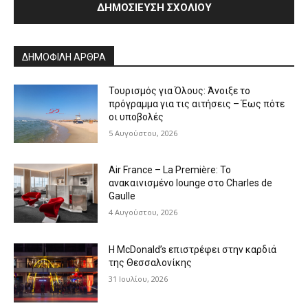
Alternative:
ΔΗΜΟΦΙΛΗ ΑΡΘΡΑ
Τουρισμός για Όλους: Άνοιξε το
πρόγραμμα για τις αιτήσεις – Έως πότε
οι υποβολές
5 Αυγούστου, 2026
Air France – La Première: Το
ανακαινισμένο lounge στο Charles de
Gaulle
4 Αυγούστου, 2026
Η McDonald’s επιστρέφει στην καρδιά
της Θεσσαλονίκης
31 Ιουλίου, 2026