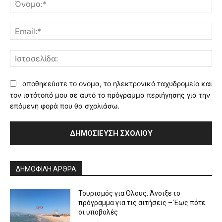
Όν
Ema
Ισ
αποθηκεύστε το όνομα, το ηλεκτρονικό ταχυδρομείο και
τον ιστότοπό μου σε αυτό το πρόγραμμα περιήγησης για την
επόμενη φορά που θα σχολιάσω.
Alternative:
ΔΗΜΟΦΙΛΗ ΑΡΘΡΑ
Τουρισμός για Όλους: Άνοιξε το
πρόγραμμα για τις αιτήσεις – Έως πότε
οι υποβολές