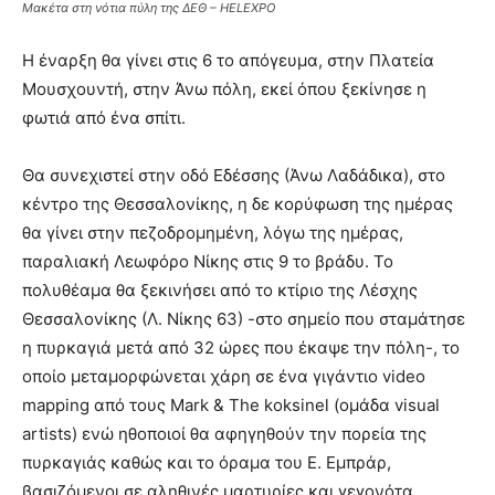
Μακέτα στη νότια πύλη της ΔΕΘ – HELEXPO
Η έναρξη θα γίνει στις 6 το απόγευμα, στην Πλατεία
Μουσχουντή, στην Άνω πόλη, εκεί όπου ξεκίνησε η
φωτιά από ένα σπίτι.
Θα συνεχιστεί στην οδό Εδέσσης (Άνω Λαδάδικα), στο
κέντρο της Θεσσαλονίκης, η δε κορύφωση της ημέρας
θα γίνει στην πεζοδρομημένη, λόγω της ημέρας,
παραλιακή Λεωφόρο Νίκης στις 9 το βράδυ. Το
πολυθέαμα θα ξεκινήσει από το κτίριο της Λέσχης
Θεσσαλονίκης (Λ. Νίκης 63) -στο σημείο που σταμάτησε
η πυρκαγιά μετά από 32 ώρες που έκαψε την πόλη-, το
οποίο μεταμορφώνεται χάρη σε ένα γιγάντιο video
mapping από τους Mark & The koksinel (ομάδα visual
artists) ενώ ηθοποιοί θα αφηγηθούν την πορεία της
πυρκαγιάς καθώς και το όραμα του E. Εμπράρ,
βασιζόμενοι σε αληθινές μαρτυρίες και γεγονότα.