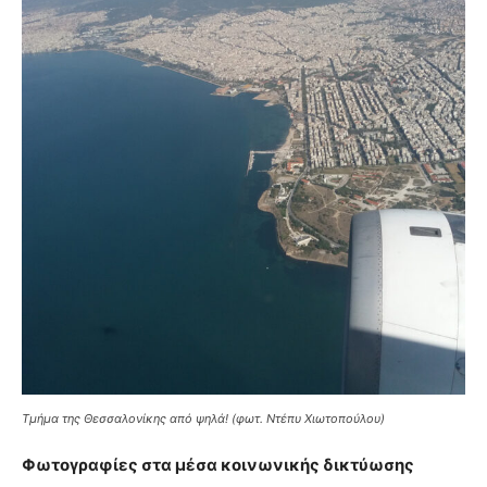
Τμήμα της Θεσσαλονίκης από ψηλά! (φωτ. Ντέπυ Χιωτοπούλου)
Φωτογραφίες στα μέσα κοινωνικής δικτύωσης