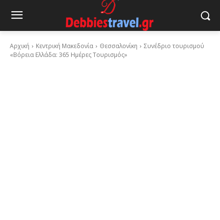
Αρχική
Κεντρική Μακεδονία
Θεσσαλονίκη
Συνέδριο τουρισμού
«Βόρεια Ελλάδα: 365 Ημέρες Tουρισμός»