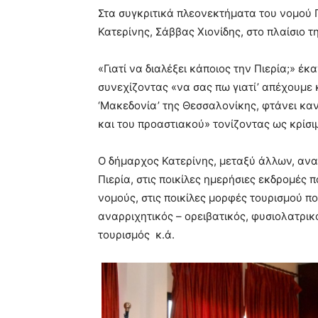
Στα συγκριτικά πλεονεκτήματα του νομού 
Κατερίνης, Σάββας Χιονίδης, στο πλαίσιο 
«Γιατί να διαλέξει κάποιος την Πιερία;» έ
συνεχίζοντας «να σας πω γιατί’ απέχουμε 
‘Μακεδονία’ της Θεσσαλονίκης, φτάνει καν
και του προαστιακού» τονίζοντας ως κρίσι
Ο δήμαρχος Κατερίνης, μεταξύ άλλων, αναφ
Πιερία, στις ποικίλες ημερήσιες εκδρομές 
νομούς, στις ποικίλες μορφές τουρισμού πο
αναρριχητικός – ορειβατικός, φυσιολατρικ
τουρισμός κ.ά.