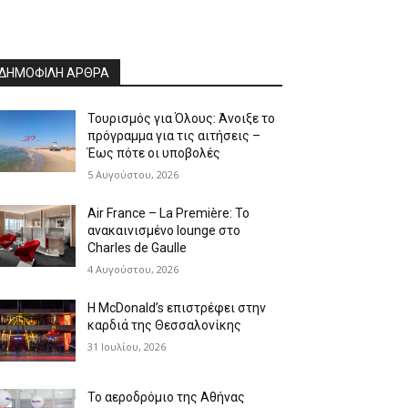
ΔΗΜΟΦΙΛΗ ΑΡΘΡΑ
Τουρισμός για Όλους: Άνοιξε το
πρόγραμμα για τις αιτήσεις –
Έως πότε οι υποβολές
5 Αυγούστου, 2026
Air France – La Première: Το
ανακαινισμένο lounge στο
Charles de Gaulle
4 Αυγούστου, 2026
Η McDonald’s επιστρέφει στην
καρδιά της Θεσσαλονίκης
31 Ιουλίου, 2026
Το αεροδρόμιο της Αθήνας