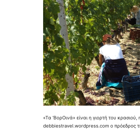
«Τα ‘ΒορΟινά» είναι η γιορτή του κρασιού
debbiestravel.wordpress.com ο πρόεδρος τ