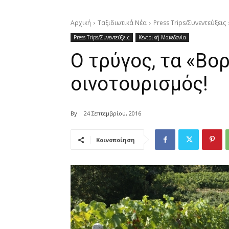
Αρχική
Ταξιδιωτικά Νέα
Press Trips/Συνεντεύξεις
Press Trips/Συνεντεύξεις
Κεντρική Μακεδονία
Ο τρύγος, τα «Βορ
οινοτουρισμός!
By
24 Σεπτεμβρίου, 2016
Κοινοποίηση