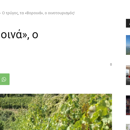
Ο τρύγος, τα «Βοροινά», ο οινοτουρισμός!
οινά», ο
0