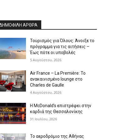
ΔΗΜΟΦΙΛΗ ΑΡΘΡΑ
Τουρισμός για Όλους: Άνοιξε το
πρόγραμμα για τις αιτήσεις –
Έως πότε οι υποβολές
5 Αυγούστου, 2026
Air France – La Première: Το
ανακαινισμένο lounge στο
Charles de Gaulle
4 Αυγούστου, 2026
Η McDonald’s επιστρέφει στην
καρδιά της Θεσσαλονίκης
31 Ιουλίου, 2026
Το αεροδρόμιο της Αθήνας