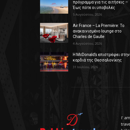
πρόγραμμα για τις αιτήσεις –
Έως πότε οι υποβολές
5 Αυγούστου, 2026
Air France – La Première: Το
ανακαινισμένο lounge στο
Charles de Gaulle
4 Αυγούστου, 2026
Η McDonald’s επιστρέφει στην
καρδιά της Θεσσαλονίκης
31 Ιουλίου, 2026
I' a
trav