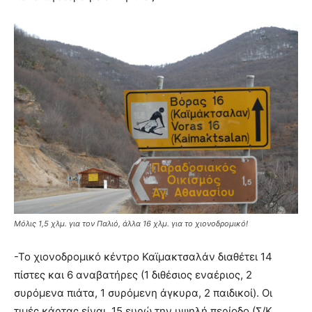
Μόλις 1,5 χλμ. για τον Παλιό, άλλα 16 χλμ. για το χιονοδρομικό!
-Το χιονοδρομικό κέντρο Καϊμακτσαλάν διαθέτει 14
πίστες και 6 αναβατήρες (1 διθέσιος εναέριος, 2
συρόμενα πιάτα, 1 συρόμενη άγκυρα, 2 παιδικοί). Οι
τιμές κάρτας είναι 15 ευρώ την υψηλή περίοδο (Σ/Κ,