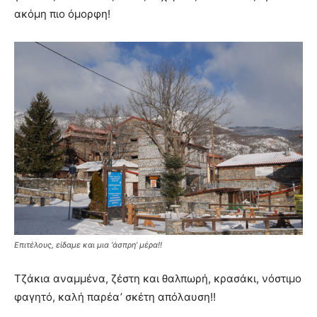
ακόμη πιο όμορφη!
Επιτέλους, είδαμε και μια ‘άσπρη’ μέρα!!
Τζάκια αναμμένα, ζέστη και θαλπωρή, κρασάκι, νόστιμο
φαγητό, καλή παρέα’ σκέτη απόλαυση!!