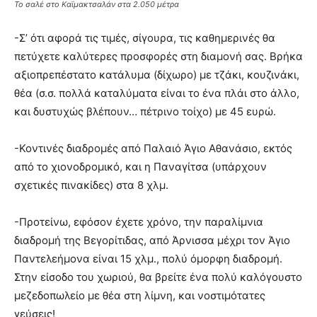
Το σαλέ στο Καϊμακτσαλάν στα 2.050 μέτρα
-Σ’ ότι αφορά τις τιμές, σίγουρα, τις καθημερινές θα
πετύχετε καλύτερες προσφορές στη διαμονή σας. Βρήκα
αξιοπρεπέστατο κατάλυμα (δίχωρο) με τζάκι, κουζινάκι,
θέα (σ.σ. πολλά καταλύματα είναι το ένα πλάι στο άλλο,
και δυστυχώς βλέπουν… πέτρινο τοίχο) με 45 ευρώ.
-Κοντινές διαδρομές από Παλαιό Άγιο Αθανάσιο, εκτός
από το χιονοδρομικό, και η Παναγίτσα (υπάρχουν
σχετικές πινακίδες) στα 8 χλμ.
-Προτείνω, εφόσον έχετε χρόνο, την παραλίμνια
διαδρομή της Βεγορίτιδας, από Άρνισσα μέχρι τον Άγιο
Παντελεήμονα είναι 15 χλμ., πολύ όμορφη διαδρομή.
Στην είσοδο του χωριού, θα βρείτε ένα πολύ καλόγουστο
μεζεδοπωλείο με θέα στη λίμνη, και νοστιμότατες
γεύσεις!