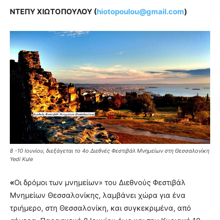
ΝΤΕΠΥ ΧΙΩΤΟΠΟΥΛΟΥ (
hiotopoulou@gmail.com
)
8 -10 Ιουνίου, διεξάγεται το 4ο Διεθνές Φεστιβάλ Μνημείων στη Θεσσαλονίκη
Yedi Kule
«
Οι δρόμοι των μνημείων» του Διεθνούς Φεστιβάλ
Μνημείων Θεσσαλονίκης, λαμβάνει χώρα για ένα
τριήμερο, στη Θεσσαλονίκη, και συγκεκριμένα, από