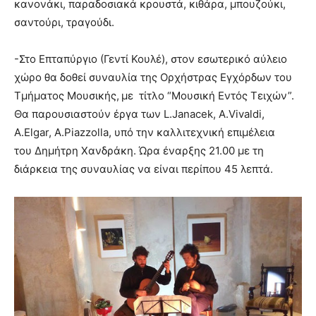
κανονάκι, παραδοσιακά κρουστά, κιθάρα, μπουζούκι,
σαντούρι, τραγούδι.
-Στο Επταπύργιο (Γεντί Κουλέ), στον εσωτερικό αύλειο
χώρο θα δοθεί συναυλία της Ορχήστρας Εγχόρδων του
Τμήματος Μουσικής,
με τίτλο “Μουσική Εντός Τειχών”.
Θα παρουσιαστούν έργα των L.Janacek, A.Vivaldi,
A.Elgar, A.Piazzolla, υπό την καλλιτεχνική επιµέλεια
του Δηµήτρη Χανδράκη. Ώρα έναρξης 21.00 με τη
διάρκεια της συναυλίας να είναι περίπου 45 λεπτά.