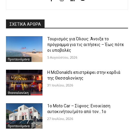
ΣΧΕΤΙΚΑ ΑΡΘΡΑ
Τουρισμός για Όλους: Άνοιξε το
πρόγραμμα για τις αιτήσεις – Έως πότε
οι υποβολές
5 Αυγούστου, 2026
Προτεινόμενα
Η McDonald’s επιστρέφει στην καρδιά
της Θεσσαλονίκης
31 Ιουλίου, 2026
Θεσσαλονίκη
1o Moto Car – Σίφνος: Ενοικίαση
αυτοκινήτου/μότο από τον…1ο
27 Ιουλίου, 2026
Προτεινόμενα