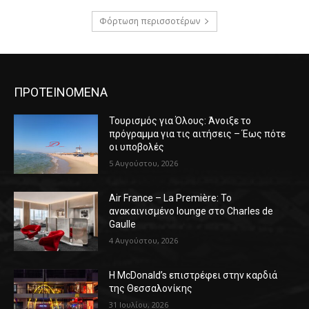
Φόρτωση περισσοτέρων
ΠΡΟΤΕΙΝΟΜΕΝΑ
Τουρισμός για Όλους: Άνοιξε το
πρόγραμμα για τις αιτήσεις – Έως πότε
οι υποβολές
5 Αυγούστου, 2026
Air France – La Première: Το
ανακαινισμένο lounge στο Charles de
Gaulle
4 Αυγούστου, 2026
Η McDonald’s επιστρέφει στην καρδιά
της Θεσσαλονίκης
31 Ιουλίου, 2026