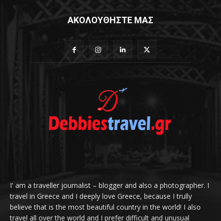
ΑΚΟΛΟΥΘΗΣΤΕ ΜΑΣ
I' am a traveller journalist – blogger and also a photographer. I
travel in Greece and I deeply love Greece, because I trully
believe that is the most beautiful country in the world! I also
travel all over the world and I prefer difficult and unusual