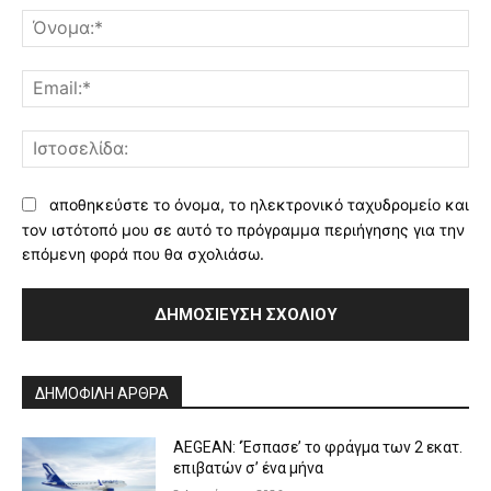
Όν
Ema
Ισ
αποθηκεύστε το όνομα, το ηλεκτρονικό ταχυδρομείο και
τον ιστότοπό μου σε αυτό το πρόγραμμα περιήγησης για την
επόμενη φορά που θα σχολιάσω.
Alternative:
ΔΗΜΟΦΙΛΗ ΑΡΘΡΑ
AEGEAN: ‘Έσπασε’ το φράγμα των 2 εκατ.
επιβατών σ’ ένα μήνα