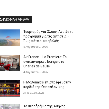
ΔΗΜΟΦΙΛΗ ΑΡΘΡΑ
Τουρισμός για Όλους: Άνοιξε το
πρόγραμμα για τις αιτήσεις –
Έως πότε οι υποβολές
5 Αυγούστου, 2026
Air France – La Première: Το
ανακαινισμένο lounge στο
Charles de Gaulle
4 Αυγούστου, 2026
Η McDonald’s επιστρέφει στην
καρδιά της Θεσσαλονίκης
31 Ιουλίου, 2026
Το αεροδρόμιο της Αθήνας