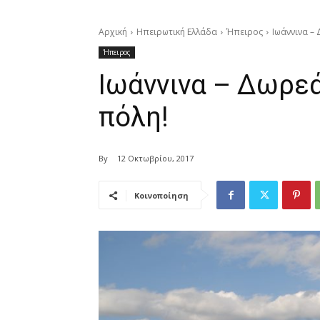
Αρχική
Ηπειρωτική Ελλάδα
Ήπειρος
Ιωάννινα –
Ήπειρος
Ιωάννινα – Δωρεά
πόλη!
By
12 Οκτωβρίου, 2017
Κοινοποίηση