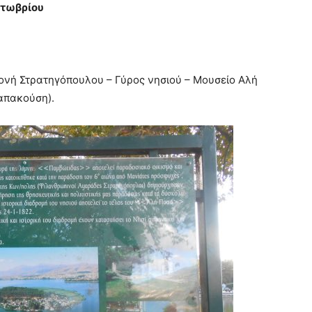
κτωβρίου
ονή Στρατηγόπουλου – Γύρος νησιού – Μουσείο Αλή
απακούση).