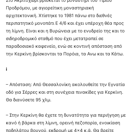
Στο Ακριτοχώρι βρίσκεται το μοναστήρι του Τιμίου
Προδρόμου, με αγιορείτικη μοναστηριακή
αρχιτεκτονική. Χτίστηκε το 1981 πάνω στο διεθνές
περιπατητικό μονοπάτι Ε 4/6 και έχει υπέροχη θέα προς
τη λίμνη. Είναι και η Βυρώνεια με το ενυδρείο της και το
σιδηροδρομικό σταθμό που έχει μετατραπεί σε
παραδοσιακό καφενείο, ενώ σε κοντινή απόσταση από
την Κερκίνη βρίσκονται τα Πορόια, τα Ανω και τα Κάτω.
i
– Απόσταση: Από Θεσσαλονίκη ακολουθείτε την Εγνατία
οδό για Σέρρες και στη συνέχεια πινακίδες για Κερκίνη.
Θα διανύσετε 95 χλμ.
– Στην Κερκίνη θα έχετε τη δυνατότητα για περιήγηση με
κανό ή βάρκα στη λίμνη, ορεινή πεζοπορία, ενοικίαση
ποδηλάτου βουνού, εκδρομή με 4×4 κ.ά. Θα βρείτε