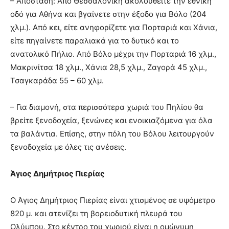
– Απόσταση: Από Θεσσαλονίκη ακολουθείτε την εθνική
οδό για Αθήνα και βγαίνετε στην έξοδο για Βόλο (204
χλμ.). Από κει, είτε ανηφορίζετε για Πορταριά και Χάνια,
είτε πηγαίνετε παραλιακά για το δυτικό και το
ανατολικό Πήλιο. Από Βόλο μέχρι την Πορταριά 16 χλμ.,
Μακρινίτσα 18 χλμ., Χάνια 28,5 χλμ., Ζαγορά 45 χλμ.,
Τσαγκαράδα 55 – 60 χλμ.
– Για διαμονή, στα περισσότερα χωριά του Πηλίου θα
βρείτε ξενοδοχεία, ξενώνες και ενοικιαζόμενα για όλα
τα βαλάντια. Επίσης, στην πόλη του Βόλου λειτουργούν
ξενοδοχεία με όλες τις ανέσεις.
Άγιος Δημήτριος Πιερίας
Ο Άγιος Δημήτριος Πιερίας είναι χτισμένος σε υψόμετρο
820 μ. και ατενίζει τη βορειοδυτική πλευρά του
Ολύμπου. Στο κέντρο του χωριού είναι η ομώνυμη