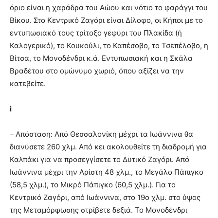
όριο είναι η χαράδρα του Αώου και νότιο το φαράγγι του
Βίκου. Στο Κεντρικό Ζαγόρι είναι Δίλοφο, οι Κήποι με το
εντυπωσιακό τους τρίτοξο γεφύρι του Πλακίδα (ή
Καλογερικό), το Κουκούλι, το Καπέσοβο, το Τσεπέλοβο, η
Βίτσα, το Μονοδένδρι κ.ά. Εντυπωσιακή και η Σκάλα
Βραδέτου στο ομώνυμο χωριό, όπου αξίζει να την
κατεβείτε.
i
– Απόσταση: Από Θεσσαλονίκη μέχρι τα Ιωάννινα θα
διανύσετε 260 χλμ. Από κει ακολουθείτε τη διαδρομή για
Καλπάκι για να προσεγγίσετε το Δυτικό Ζαγόρι. Από
Ιωάννινα μέχρι την Αρίστη 48 χλμ., το Μεγάλο Πάπιγκο
(58,5 χλμ.), το Μικρό Πάπιγκο (60,5 χλμ.). Για το
Κεντρικό Ζαγόρι, από Ιωάννινα, στο 19ο χλμ. στο ύψος
της Μεταμόρφωσης στρίβετε δεξιά. Το Μονοδένδρι