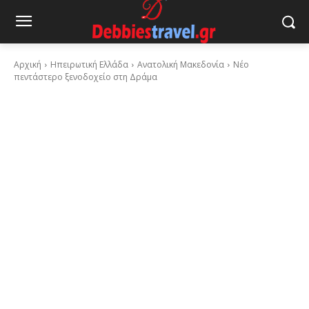
Αρχική
Ηπειρωτική Ελλάδα
Ανατολική Μακεδονία
Νέο
πεντάστερο ξενοδοχείο στη Δράμα