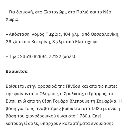
– Για διαμονή, στο Ελατοχώρι, στο Παλιό και το Νέο
Χωριό.
–
Απόσταση: νομός Πιερίας, 104 χλμ. από Θεσσαλονίκη,
36 χλμ. από Κατερίνη, 8 χλμ. από Ελατοχώρι.
–
Τηλ.: 23510 82994, 72122 (σαλέ)
Βασιλίτσα
Βρίσκεται στην οροσειρά της Πίνδου και από τις πίστες
της φαίνονται ο Ολυμπος, ο Σμόλικας, ο Γράμμος, το
Βίτσι, ενώ από τη θέση Γομάρα βλέπουμε τη Σαμαρίνα. Η
βάση για τους αναβατήρες βρίσκεται στα 1.625 μ. ενώ η
βάση του χιονοδρομικού είναι στα 1.780μ. Εκεί
λειτουργεί σαλέ, υπάρχουν καταστήματα ενοικίασης