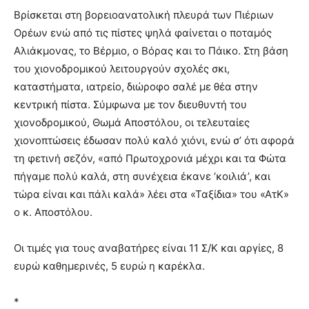
Βρίσκεται στη βορειοανατολική πλευρά των Πιέριων
Ορέων ενώ από τις πίστες ψηλά φαίνεται ο ποταμός
Αλιάκμονας, το Βέρμιο, ο Βόρας και το Πάικο. Στη βάση
του χιονοδρομικού λειτουργούν σχολές σκι,
καταστήματα, ιατρείο, διώροφο σαλέ με θέα στην
κεντρική πίστα. Σύμφωνα με τον διευθυντή του
χιονοδρομικού, Θωμά Αποστόλου, οι τελευταίες
χιονοπτώσεις έδωσαν πολύ καλό χιόνι, ενώ σ’ ότι αφορά
τη φετινή σεζόν, «από Πρωτοχρονιά μέχρι και τα Φώτα
πήγαμε πολύ καλά, στη συνέχεια έκανε ‘κοιλιά’, και
τώρα είναι και πάλι καλά» λέει στα «Ταξίδια» του «ΑτΚ»
ο κ. Αποστόλου.
Οι τιμές για τους αναβατήρες είναι 11 Σ/Κ και αργίες, 8
ευρώ καθημερινές, 5 ευρώ η καρέκλα.
*