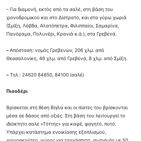
– Για διαμονή, εκτός από τα σαλέ, στη βάση του
χιονοδρομικού και στο Δίστρατο, και στα γύρω χωριά
(Σμίξη, Λάβδα, Αλατόπετρα, Φιλιππαίοι, Σαμαρίνα,
Πανόραμα, Πολυνέρι, Κρανιά κ.ά.), στα Γρεβενά.
–
Απόσταση: νομός Γρεβενών, 206 χλμ. από
Θεσσαλονίκη, 46 χλμ. από Γρεβενά, 8 χλμ. από Σμίξη.
–
Τηλ.: 24620 84850, 84100 (σαλέ)
Πισοδέρι
Βρίσκεται στη θέση Βίγλα και οι πίστες του βρίσκονται
μέσα σε δάσος από οξιές. Στη βάση του λειτουργεί το
ιδιόκτητο σαλέ «Τόττης» για καφέ, φαγητό, ποτό.
Υπάρχει κατάστημα ενοικίασης εξοπλισμού,
χιονοσκούτερ, χώρος για τροχόσπιτα, φωτισμός με 50