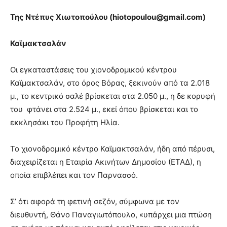
Της Ντέπυς Χιωτοπούλου (hiotopoulou@gmail.com)
Καϊμακτσαλάν
Οι εγκαταστάσεις του χιονοδρομικού κέντρου
Καϊμακτσαλάν, στο όρος Βόρας, ξεκινούν από τα 2.018
μ., το κεντρικό σαλέ βρίσκεται στα 2.050 μ., η δε κορυφή
του φτάνει στα 2.524 μ., εκεί όπου βρίσκεται και το
εκκλησάκι του Προφήτη Ηλία.
Το χιονοδρομικό κέντρο Καϊμακτσαλάν, ήδη από πέρυσι,
διαχειρίζεται η Εταιρία Ακινήτων Δημοσίου (ΕΤΑΔ), η
οποία επιβλέπει και τον Παρνασσό.
Σ’ ότι αφορά τη φετινή σεζόν, σύμφωνα με τον
διευθυντή, Θάνο Παναγιωτόπουλο, «υπάρχει μια πτώση