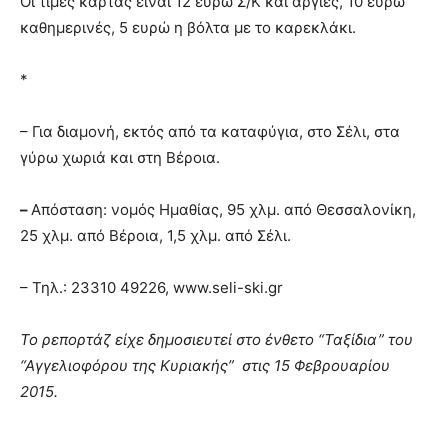
Οι τιμές κάρτας είναι 12 ευρώ Σ/Κ και αργίες, 10 ευρώ
καθημερινές, 5 ευρώ η βόλτα με το καρεκλάκι.
*
– Για διαμονή, εκτός από τα καταφύγια, στο Σέλι, στα
γύρω χωριά και στη Βέροια.
–
Απόσταση: νομός Ημαθίας, 95 χλμ. από Θεσσαλονίκη,
25 χλμ. από Βέροια, 1,5 χλμ. από Σέλι.
– Τηλ.: 23310 49226, www.seli-ski.gr
Το ρεπορτάζ είχε δημοσιευτεί στο ένθετο “Ταξίδια” του
“Αγγελιοφόρου της Κυριακής” στις 15 Φεβρουαρίου
2015.