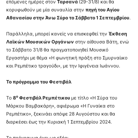
επόμενες ημέρες στον
Ταρσανά
(29-31/8) και θα
κορυφωθούν με μία συναυλία στην
πηγή του Αγίου
Αθανασίου στην Άνω Σύρο το Σάββατο 1 Σεπτεμβρίου
.
Παράλληλα, μπορεί κανείς να επισκεφθεί την
Έκθεση
Λαϊκών Μουσικών Οργάνων
στην αίθουσα Βάτη, ενώ
το Σάββατο 31/8 θα πραγματοποιηθεί Μουσικό
Εργαστήρι με θέμα «Η φωνητική πράξη στο Σμυρναίικο
και Ρεμπέτικο τραγούδι», με την Ιφιγένεια Ιωάννου.
Το πρόγραμμα του Φεστιβάλ
ο
Το
8
Φεστιβάλ Ρεμπέτικου
με τίτλο «Η Σύρα του
Μάρκου Βαμβακάρη», αφιέρωμα «Η Γυναίκα στο
Ρεμπέτικο», ξεκινάει απόψε 28 Αυγούστου και θα
διαρκέσει έως την Κυριακή 1 Σεπτεμβρίου 2024.
Το πρόγραμμα έχει ως εξής: