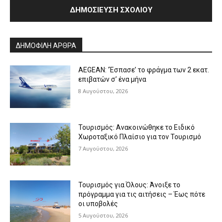
Alternative:
ΔΗΜΟΦΙΛΗ ΑΡΘΡΑ
AEGEAN: ‘Έσπασε’ το φράγμα των 2 εκατ.
επιβατών σ’ ένα μήνα
8 Αυγούστου, 2026
Τουρισμός: Ανακοινώθηκε το Ειδικό
Χωροταξικό Πλαίσιο για τον Τουρισμό
7 Αυγούστου, 2026
Τουρισμός για Όλους: Άνοιξε το
πρόγραμμα για τις αιτήσεις – Έως πότε
οι υποβολές
5 Αυγούστου, 2026