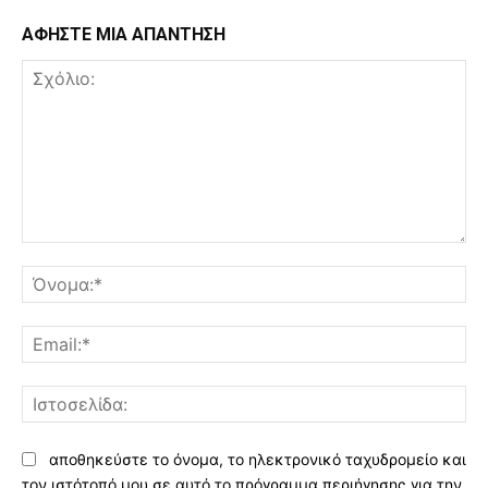
ΑΦΗΣΤΕ ΜΙΑ ΑΠΑΝΤΗΣΗ
Σχόλιο:
Όν
Ema
Ισ
αποθηκεύστε το όνομα, το ηλεκτρονικό ταχυδρομείο και
τον ιστότοπό μου σε αυτό το πρόγραμμα περιήγησης για την