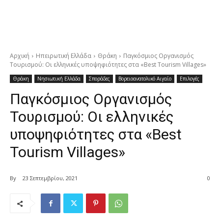
Αρχική
Ηπειρωτική Ελλάδα
Θράκη
Παγκόσμιος Οργανισμός
Τουρισμού: Οι ελληνικές υποψηφιότητες στα «Best Tourism Villages»
Θράκη
Νησιωτική Ελλάδα
Σποράδες
Βορειοανατολικό Αιγαίο
Επιλογές
Παγκόσμιος Οργανισμός
Τουρισμού: Οι ελληνικές
υποψηφιότητες στα «Best
Tourism Villages»
By
23 Σεπτεμβρίου, 2021
0