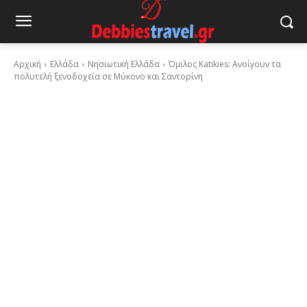
Αρχική
Ελλάδα
Νησιωτική Ελλάδα
Όμιλος Katikies: Ανοίγουν τα
πολυτελή ξενοδοχεία σε Μύκονο και Σαντορίνη