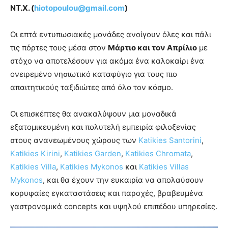
ΝΤ.Χ. (
hiotopoulou@gmail.com
)
Οι επτά εντυπωσιακές μονάδες ανοίγουν όλες και πάλι
τις πόρτες τους μέσα στον
Μάρτιο και τον Απρίλιο
με
στόχο να αποτελέσουν για ακόμα ένα καλοκαίρι ένα
ονειρεμένο νησιωτικό καταφύγιο για τους πιο
απαιτητικούς ταξιδιώτες από όλο τον κόσμο.
Οι επισκέπτες θα ανακαλύψουν μια μοναδικά
εξατομικευμένη και πολυτελή εμπειρία φιλοξενίας
στους ανανεωμένους χώρους των
Katikies Santorini
,
Katikies Kirini
,
Katikies Garden
,
Katikies Chromata
,
Katikies Villa
,
Katikies Mykonos
και
Katikies Villas
Mykonos
, και θα έχουν την ευκαιρία να απολαύσουν
κορυφαίες εγκαταστάσεις και παροχές, βραβευμένα
γαστρονομικά concepts και υψηλού επιπέδου υπηρεσίες.