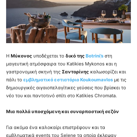
Η
Μύκονος
υποδέχεται το
δικό της
Botrini
’
s
στη
μαγευτική ατμόσφαιρα του Katikies Mykonos και η
γαστρονομική σκηνή της
Σαντορίνης
καλωσορίζει και
πάλι το
εμβληματικό εστιατόριο Koukoumavlos
με τις
δημιουργικές αιγαιοπελαγίτικες γεύσεις που βρίσκει το
νέο του και παντοτινό σπίτι στο Katikies Chromata.
Μια πολλά υποσχόμενη και συναρπαστική σεζόν
Για ακόμα ένα καλοκαίρι επιστρέφουν και τα
εμβληματικά events του Selene τα οποία έκλεψαν