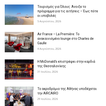
Τουρισμός για Όλους: Άνοιξε το
πρόγραμμα για τις αιτήσεις – Έως πότε
οι υποβολές
5 Αυγούστου, 2026
Air France – La Première: Το
ανακαινισμένο lounge στο Charles de
Gaulle
4 Αυγούστου, 2026
Η McDonald’s επιστρέφει στην καρδιά
της Θεσσαλονίκης
31 Ιουλίου, 2026
Το αεροδρόμιο της Αθήνας υποδέχεται
την AIRCAIRO
29 Ιουλίου, 2026