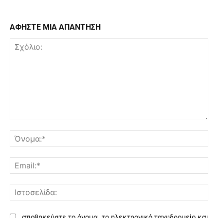
ΑΦΗΣΤΕ ΜΙΑ ΑΠΑΝΤΗΣΗ
Σχόλιο:
Όν
Ema
Ισ
αποθηκεύστε το όνομα, το ηλεκτρονικό ταχυδρομείο και