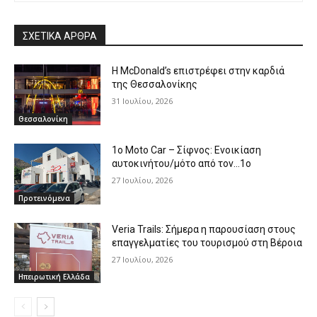
ΣΧΕΤΙΚΑ ΑΡΘΡΑ
Η McDonald’s επιστρέφει στην καρδιά
της Θεσσαλονίκης
31 Ιουλίου, 2026
Θεσσαλονίκη
1o Moto Car – Σίφνος: Ενοικίαση
αυτοκινήτου/μότο από τον…1ο
27 Ιουλίου, 2026
Προτεινόμενα
Veria Trails: Σήμερα η παρουσίαση στους
επαγγελματίες του τουρισμού στη Βέροια
27 Ιουλίου, 2026
Ηπειρωτική Ελλάδα