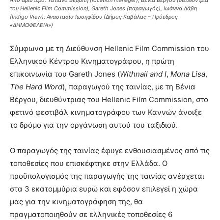
Από αριστερά: Τατιάνα Βέρμπη (location manager), Βένια Βέργου (διευθύντρια
του Hellenic Film Commission), Gareth Jones (παραγωγός), Ιωάννα Δάβη
(Indigo View), Αναστασία Ιωσηφίδου (Δήμος Καβάλας – Πρόεδρος
«ΔΗΜΩΦΕΛΕΙΑ»)
Σύμφωνα με τη Διεύθυνση Hellenic Film Commission του
Ελληνικού Κέντρου Κινηματογράφου, η πρώτη
επικοινωνία του Gareth Jones (
Withnail
and
I
,
Mona
Lisa
,
The
Hard
Word
), παραγωγού της ταινίας, με τη Βένια
Βέργου, διευθύντριας του Hellenic Film Commission, στο
φετινό φεστιβάλ κινηματογράφου των Καννών άνοιξε
το δρόμο για την οργάνωση αυτού του ταξιδιού.
Ο παραγωγός της ταινίας έφυγε ενθουσιασμένος από τις
τοποθεσίες που επισκέφτηκε στην Ελλάδα. Ο
προϋπολογισμός της παραγωγής της ταινίας ανέρχεται
στα 3 εκατομμύρια ευρώ και εφόσον επιλεγεί η χώρα
μας για την κινηματογράφηση της, θα
πραγματοποιηθούν σε ελληνικές τοποθεσίες 6