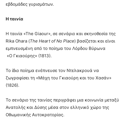
εβδομάδες γυρισμάτων.
Η ταινία
Η ταινία «Τhe Giaour», σε σενάριο και σκηνοθεσία της
Rika Ohara (
The
Heart
of
No
Place
) βασίζεται και είναι
εμπνευσμένη από το ποίημα του Λόρδου Βύρωνα
«Ο Γκιαούρης» (1813).
Το ίδιο ποίημα ενέπνευσε τον Ντελακρουά να
ζωγραφίσει τη «Μάχη του Γκιαούρη και του Χασάν»
(1826).
Το σενάριο της ταινίας περιγράφει μια κοινωνία μεταξύ
Ανατολής και Δύσης μέσα στον ελληνικό χώρο της
Οθωμανικής Αυτοκρατορίας.