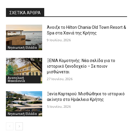
ΣΧΕΤΙΚΑ ΑΡΘΡΑ
Άνοιξε το Hilton Chania Old Town Resort &
Spa στα Χανιά της Κρήτης
9 Ιουλίου, 2026
Νησιωτική Ελλάδα
ΞΕΝΙΑ Κομοτηνής: Νέα σελίδα για το
ιστορικό ξενοδοχείο – Σε ποιον
μισθώνεται
Ανατολική
27 Ιουνίου, 2026
Μακεδονία
Ξενία Καρτερού: Μισθώθηκε το ιστορικό
ακίνητο στο Ηράκλειο Κρήτης
5 Ιουνίου, 2026
Νησιωτική Ελλάδα