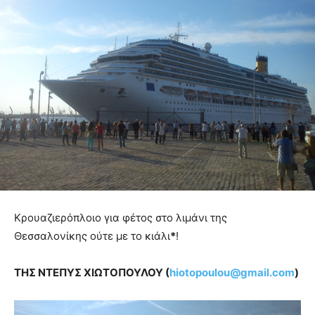
Kρουαζιερόπλοιο για φέτος στο λιμάνι της
Θεσσαλονίκης ούτε με το κιάλι
*
!
ΤΗΣ ΝΤΕΠΥΣ ΧΙΩΤΟΠΟΥΛΟΥ (
hiotopoulou
@
gmail
.
com
)