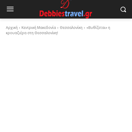
Αρχική
Κεντρική Μακεδονία
Θεσσαλονίκη
«Βυθίζεται» η
κρουαζιέρα στη Θεσσαλονίκη!