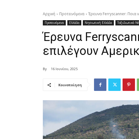
Αρχική
Προτεινόμενα
Έρευνα Ferryscanner: Ποια 
Προτεινόμενα
Ελλάδα
Νησιωτική Ελλάδα
Ταξιδιωτικά Ν
Έρευνα Ferryscan
επιλέγουν Αμερικ
By
16 Ιουνίου, 2025
Κοινοποίηση