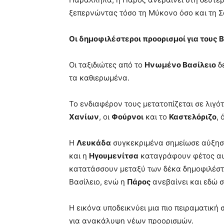
ξεπερνώντας τόσο τη Μύκονο όσο και τη Σ
Οι δημοφιλέστεροι προορισμοί για τους 
Οι ταξιδιώτες από το
Ηνωμένο Βασίλειο
δε
τα καθιερωμένα.
Το ενδιαφέρον τους μετατοπίζεται σε λιγό
Χανίων
, οι
Φούρνοι
και το
Καστελόριζο
,
Η
Λευκάδα
συγκεκριμένα σημείωσε αύξηση
και η
Ηγουμενίτσα
καταγράφουν φέτος αυξ
κατατάσσουν μεταξύ των δέκα δημοφιλέστ
Βασίλειο, ενώ η
Πάρος
ανεβαίνει και εδώ 
Η εικόνα υποδεικνύει μια πιο πειραματική
για ανακάλυψη νέων προορισμών.