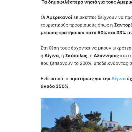
Τα δημοφιλέστερα νησιά για τους Αμερι
Οι
Αμερικανοί
επισκέπτες δείχνουν να πρ
τουριστικούς προορισμούς όπως η
Σαντορ
μείωση κρατήσεων κατά 50% και 33%
αν
Στη θέση τους έρχονται να μπουν μικρότερ
η
Αίγινα
, η
Σκόπελος
, η
Αλόννησος
και ο
που ξεπερνούν το 200%, υποδεικνύοντας σ
Ενδεικτικά, οι
κρατήσεις για την
Αίγινα
έχ
άνοδο 350%
.