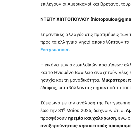
επιλέγουν οι Αμερικανοί και Βρετανοί τουρί
ΝΤΕΠΥ ΧΙΩΤΟΠΟΥΛΟΥ (
hiotopoulou@
gmai
Σημαντικές αλλαγές στις προτιμήσεις των 
προς τα ελληνικά νησιά αποκαλύπτουν τα 
Ferryscanner
.
Η εικόνα των ακτοπλοϊκών κρατήσεων αλλά
και το Ηνωμένο Βασίλειο αναζητούν νέες ε
ησυχία και τη μοναδικότητα.
Μικρότεροι π
έδαφος, μεταβάλλοντας σημαντικά το τοπί
Σύμφωνα με την ανάλυση της Ferryscanner, 
η
έως την 31
Μαΐου 2025, δείχνουν ότι οι
Αμ
προσφέρουν
ηρεμία και χαλάρωση
, ενώ ο
ανεξερεύνητους νησιωτικούς προορισμ