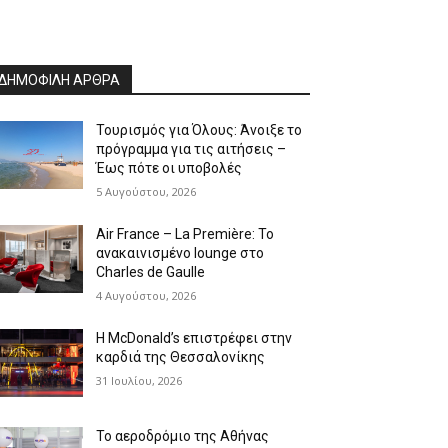
ΔΗΜΟΦΙΛΗ ΑΡΘΡΑ
Τουρισμός για Όλους: Άνοιξε το
πρόγραμμα για τις αιτήσεις –
Έως πότε οι υποβολές
5 Αυγούστου, 2026
Air France – La Première: Το
ανακαινισμένο lounge στο
Charles de Gaulle
4 Αυγούστου, 2026
Η McDonald’s επιστρέφει στην
καρδιά της Θεσσαλονίκης
31 Ιουλίου, 2026
Το αεροδρόμιο της Αθήνας