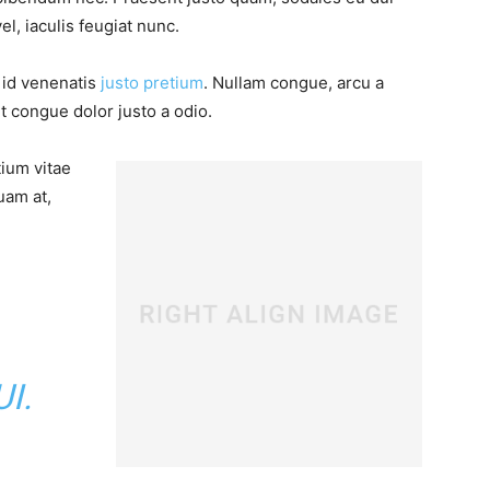
vel, iaculis feugiat nunc.
, id venenatis
justo pretium
. Nullam congue, arcu a
t congue dolor justo a odio.
tium vitae
uam at,
I.