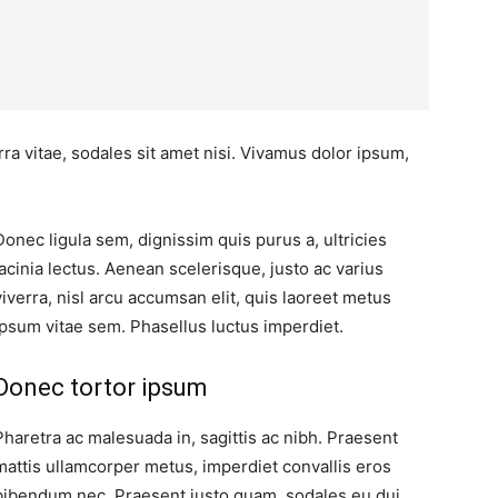
ra vitae, sodales sit amet nisi. Vivamus dolor ipsum,
Donec ligula sem, dignissim quis purus a, ultricies
lacinia lectus. Aenean scelerisque, justo ac varius
viverra, nisl arcu accumsan elit, quis laoreet metus
ipsum vitae sem. Phasellus luctus imperdiet.
Donec tortor ipsum
Pharetra ac malesuada in, sagittis ac nibh. Praesent
mattis ullamcorper metus, imperdiet convallis eros
bibendum nec. Praesent justo quam, sodales eu dui