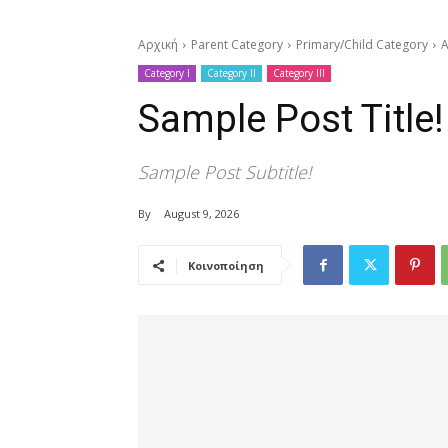
Αρχική
Parent Category
Primary/Child Category
A
Category I
Category II
Category III
Sample Post Title!
Sample Post Subtitle!
By
August 9, 2026
Κοινοποίηση