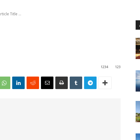
rticle Title ...
1234
123