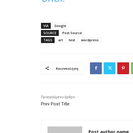
VIA
Google
SOURCE
Post Source
TAGS
art
test
wordpress
Κοινοποίηση
Προηγούμενο άρθρο
Prev Post Title
Post author name