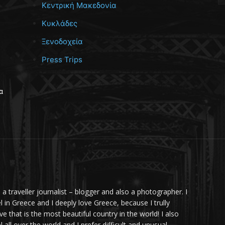
Κεντρική Μακεδονία
Κυκλάδες
Ξενοδοχεία
Press Trips
α
m a traveller journalist – blogger and also a photographer. I
el in Greece and I deeply love Greece, because I trully
ve that is the most beautiful country in the world! I also
l all over the world and I prefer difficult and unusual