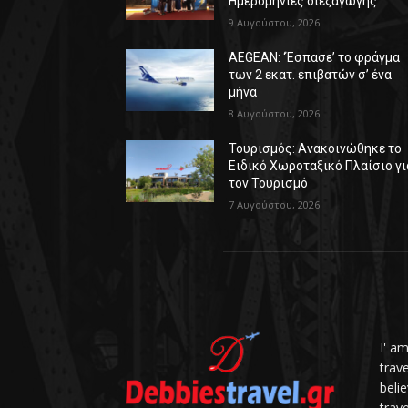
Ημερομηνίες διεξαγωγής
9 Αυγούστου, 2026
AEGEAN: ‘Έσπασε’ το φράγμα
των 2 εκατ. επιβατών σ’ ένα
μήνα
8 Αυγούστου, 2026
Τουρισμός: Ανακοινώθηκε το
Ειδικό Χωροταξικό Πλαίσιο γι
τον Τουρισμό
7 Αυγούστου, 2026
I' a
trav
belie
trave