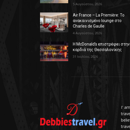
5 Αυγούστου, 2026
Air France – La Première: Το
ανακαινισμένο lounge στο
Charles de Gaulle
4 Αυγούστου, 2026
Η McDonald’s επιστρέφει στην
καρδιά της Θεσσαλονίκης
31 Ιουλίου, 2026
I' a
trav
belie
trave