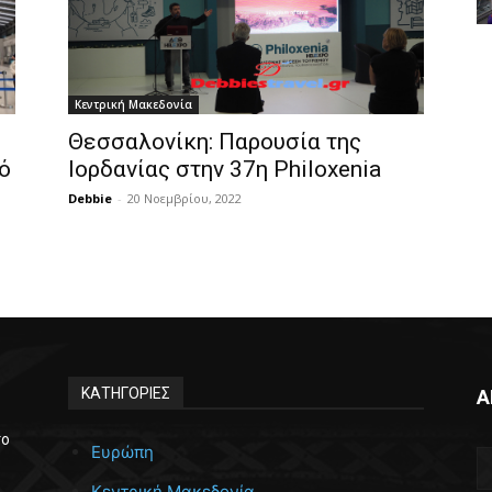
Κεντρική Μακεδονία
Θεσσαλονίκη: Παρουσία της
πό
Ιορδανίας στην 37η Philoxenia
Debbie
-
20 Νοεμβρίου, 2022
ΚΑΤΗΓΟΡΙΕΣ
Α
το
Ευρώπη
Κεντρική Μακεδονία