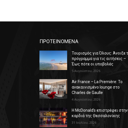
ΠΡΟΤΕΙΝΟΜΕΝΑ
Τουρισμός για Όλους: Άνοιξε 
πρόγραμμα για τις αιτήσεις –
Έως πότε οι υποβολές
5 Αυγούστου, 2026
Air France – La Première: Το
ανακαινισμένο lounge στο
Charles de Gaulle
4 Αυγούστου, 2026
Η McDonald’s επιστρέφει στην
καρδιά της Θεσσαλονίκης
31 Ιουλίου, 2026