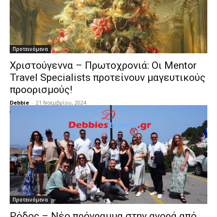
Προτεινόμενα
Χριστούγεννα – Πρωτοχρονιά: Οι Mentor
Travel Specialists προτείνουν μαγευτικούς
προορισμούς!
Debbie
-
21 Νοεμβρίου, 2024
Προτεινόμενα
Ρόδος – Νέο πρόγραμμα στην αγορά από