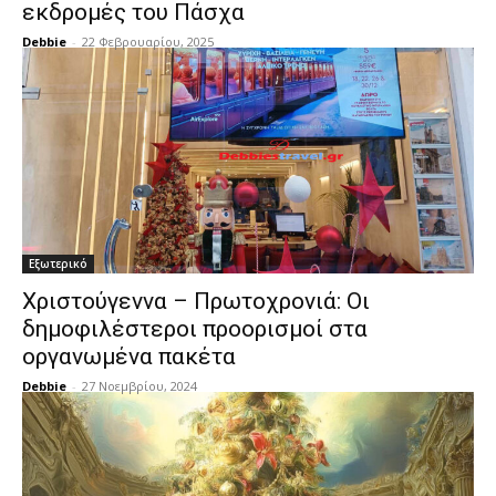
εκδρομές του Πάσχα
Debbie
-
22 Φεβρουαρίου, 2025
Εξωτερικό
Χριστούγεννα – Πρωτοχρονιά: Οι
δημοφιλέστεροι προορισμοί στα
οργανωμένα πακέτα
Debbie
-
27 Νοεμβρίου, 2024