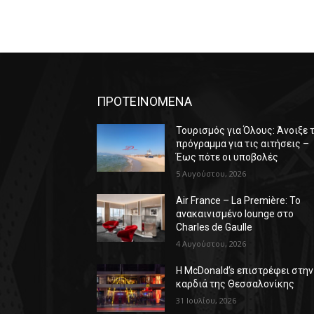
ΠΡΟΤΕΙΝΟΜΕΝΑ
Τουρισμός για Όλους: Άνοιξε 
πρόγραμμα για τις αιτήσεις –
Έως πότε οι υποβολές
5 Αυγούστου, 2026
Air France – La Première: Το
ανακαινισμένο lounge στο
Charles de Gaulle
4 Αυγούστου, 2026
Η McDonald’s επιστρέφει στην
καρδιά της Θεσσαλονίκης
31 Ιουλίου, 2026