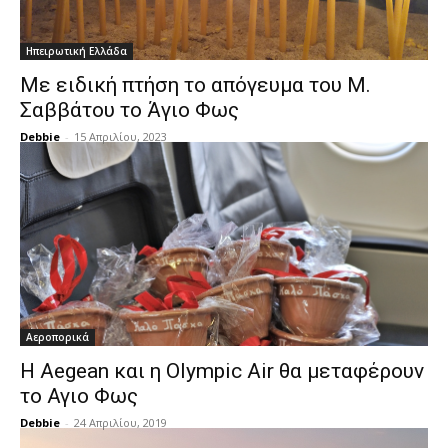
Ηπειρωτική Ελλάδα
Με ειδική πτήση το απόγευμα του Μ.
Σαββάτου το Άγιο Φως
Debbie
-
15 Απριλίου, 2023
Αεροπορικά
Η Aegean και η Olympic Air θα μεταφέρουν
το Αγιο Φως
Debbie
-
24 Απριλίου, 2019