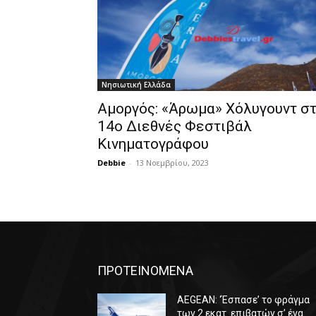
Νησιωτική Ελλάδα
Αμοργός: «Άρωμα» Χόλυγουντ σ
14ο Διεθνές Φεστιβάλ
Κινηματογράφου
Debbie
-
13 Νοεμβρίου, 2023
ΠΡΟΤΕΙΝΟΜΕΝΑ
AEGEAN: ‘Έσπασε’ το φράγμα
των 2 εκατ. επιβατών σ’ ένα