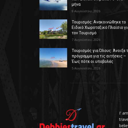
μήνα
8 Αυγούστου, 2026
Τουρισμός: Ανακοινώθηκε το
Ειδικό Χωροταξικό Πλαίσιο γι
τον Τουρισμό
7 Αυγούστου, 2026
Τουρισμός για Όλους: Άνοιξε 
πρόγραμμα για τις αιτήσεις –
Έως πότε οι υποβολές
5 Αυγούστου, 2026
I' a
trav
belie