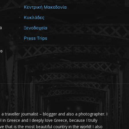
Κεντρική Μακεδονία
Κυκλάδες
Ξενοδοχεία
α
Press Trips
το
m a traveller journalist – blogger and also a photographer. I
el in Greece and I deeply love Greece, because I trully
ve that is the most beautiful country in the world! I also