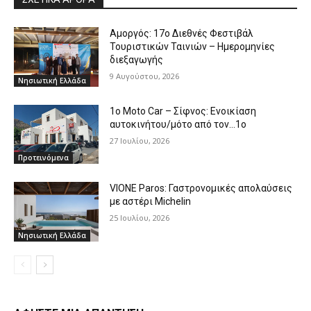
Αμοργός: 17ο Διεθνές Φεστιβάλ
Τουριστικών Ταινιών – Ημερομηνίες
διεξαγωγής
9 Αυγούστου, 2026
Νησιωτική Ελλάδα
1o Moto Car – Σίφνος: Ενοικίαση
αυτοκινήτου/μότο από τον…1ο
27 Ιουλίου, 2026
Προτεινόμενα
VIONE Paros: Γαστρονομικές απολαύσεις
με αστέρι Michelin
25 Ιουλίου, 2026
Νησιωτική Ελλάδα