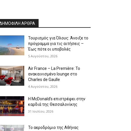
ΔΗΜΟΦΙΛΗ ΑΡΘΡΑ
Τουρισμός για Όλους: Άνοιξε το
πρόγραμμα για τις αιτήσεις –
Έως πότε οι υποβολές
5 Αυγούστου, 2026
Air France – La Première: Το
ανακαινισμένο lounge στο
Charles de Gaulle
4 Αυγούστου, 2026
Η McDonald’s επιστρέφει στην
καρδιά της Θεσσαλονίκης
31 Ιουλίου, 2026
Το αεροδρόμιο της Αθήνας