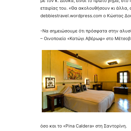
με τον κ. Δούκα, είναι το πρώτο βήμα, στο
εταιρίας του. «Θα ακολουθήσουν κι άλλα, 
debbiestravel.wordpress.com ο Κώστας Δο
-Να σημειώσουμε ότι πρόσφατα στην αλυσί
– Οινοποιείο «Κατώγι Αβέρωφ» στο Μέτσοβ
όσο και το «Pina Caldera» στη Σαντορίνη.