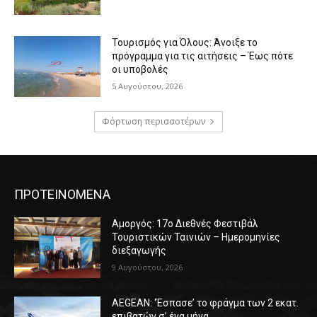
Τουρισμός για Όλους: Άνοιξε το
πρόγραμμα για τις αιτήσεις – Έως πότε
οι υποβολές
5 Αυγούστου, 2026
Φόρτωση περισσοτέρων
ΠΡΟΤΕΙΝΟΜΕΝΑ
Αμοργός: 17ο Διεθνές Φεστιβάλ
Τουριστικών Ταινιών – Ημερομηνίες
διεξαγωγής
9 Αυγούστου, 2026
AEGEAN: ‘Έσπασε’ το φράγμα των 2 εκατ.
επιβατών σ’ ένα μήνα