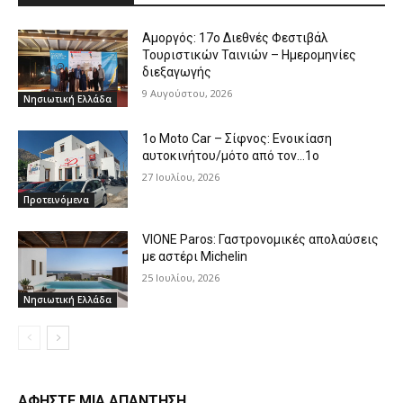
Αμοργός: 17ο Διεθνές Φεστιβάλ
Τουριστικών Ταινιών – Ημερομηνίες
διεξαγωγής
9 Αυγούστου, 2026
Νησιωτική Ελλάδα
1o Moto Car – Σίφνος: Ενοικίαση
αυτοκινήτου/μότο από τον…1ο
27 Ιουλίου, 2026
Προτεινόμενα
VIONE Paros: Γαστρονομικές απολαύσεις
με αστέρι Michelin
25 Ιουλίου, 2026
Νησιωτική Ελλάδα
ΑΦΗΣΤΕ ΜΙΑ ΑΠΑΝΤΗΣΗ