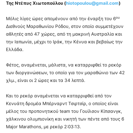
Της Ντέπυς Χιωτοπούλου (
hiotopoulou@gmail.com
)
ου
Μόλις λίγες ώρες απομένουν από την έναρξη του 6
Διεθνούς Μαραθωνίου Ρόδου, στον οποίο συμμετέχουν
αθλητές από 47 χώρες, από τη μακρινή Αυστραλία και
την Ιαπωνία, μέχρι το Ιράκ, την Κένυα και βεβαίως την
Ελλάδα.
Φέτος, αναμένεται, μάλιστα, να καταρριφθεί το ρεκόρ
των διοργανώσεων, το οποίο για τον μαραθώνιο των 42
χλμ., είναι οι 2 ώρες και τα 34 λεπτά.
Και το ρεκόρ αναμένεται να καταρριφθεί από τον
Κενυάτη δρομέα Μπέρναρντ Τσιρτσίρ, ο οποίος είναι
μέλος του προπονητικού team του Γουίλσον Κίπσανγκ,
χάλκινου ολυμπιονίκη και νικητή των πέντε από τους 6
Major Marathons, με ρεκόρ 2:03:13.